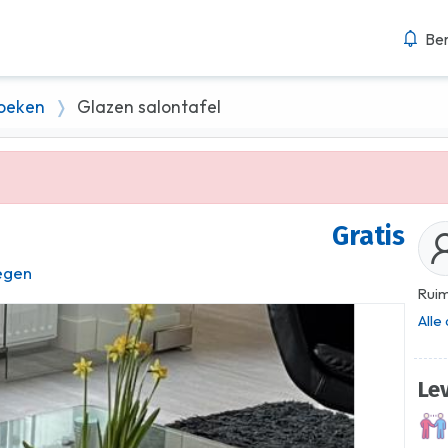
Ber
hoeken
Glazen salontafel
Gratis
egen
Ruim
Alle
Le