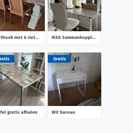
Eethoek met 6 rieten stoelen
IKEA Sammankoppla bureau + stoel en lamp
ratis
Gratis
fel gratis afhalen
Wit bureau