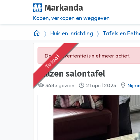
Markanda
Kopen, verkopen en weggeven
Huis en Inrichting
Tafels en Eet
Deze advertentie is niet meer actief.
Te laat
Glazen salontafel
368 x gezien
21 april 2025
Nijm