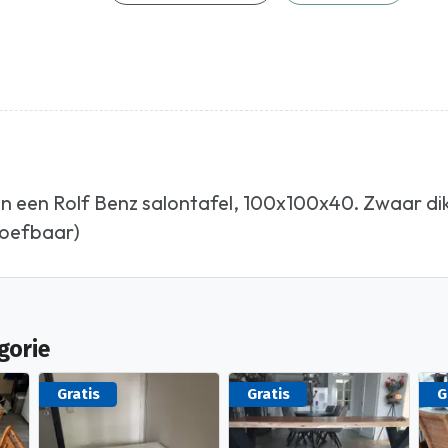
len een Rolf Benz salontafel, 100x100x40. Zwaar di
roefbaar)
gorie
Gratis
Gratis
G