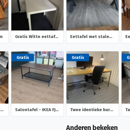
en
Gratis Witte eettafel/bureautafel (IKEA VIHALS)
Eettafel met stalen poten
Gratis
Gratis
G
Massief houten salontafel
Salontafel - IKEA FJALLBO
Twee identieke bureautafels hout/metaal
Ta
Anderen bekeken