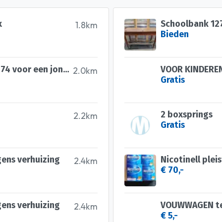
x
Schoolbank 127
1.8km
Bieden
Gezocht kleertjes vanaf maat 74 voor een jongen
VOOR KINDEREN
2.0km
Gratis
2 boxsprings
2.2km
Gratis
gens verhuizing
Nicotinell plei
2.4km
€ 70,-
gens verhuizing
2.4km
€ 5,-