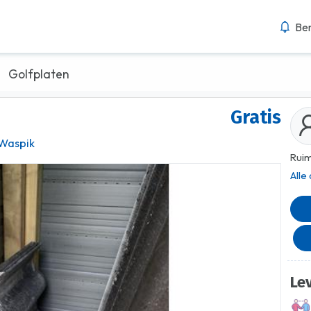
Ber
Golfplaten
Gratis
Waspik
Ruim
Alle
Le