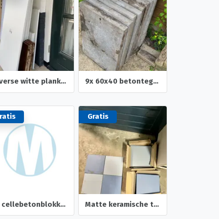
Diverse witte planken
9x 60x40 betontegels
ratis
Gratis
15 cellebetonblokken
Matte keramische tegels 20x20