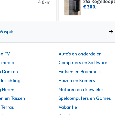
25x Kogelloopb
4.8km
€ 300,-
Waspik
en TV
Auto's en onderdelen
n media
Computers en Software
n Drinken
Fietsen en Brommers
 Inrichting
Huizen en Kamers
g Heren
Motoren en driewielers
en en Tassen
Spelcomputers en Games
 Terras
Vakantie