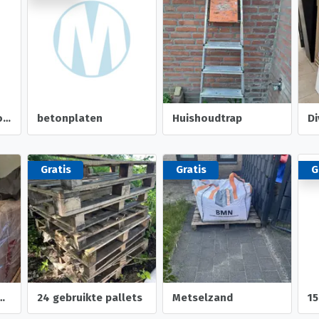
Houten pallet in goede staat
betonplaten
Huishoudtrap
Gratis
Gratis
G
en voor gipswand
24 gebruikte pallets
Metselzand