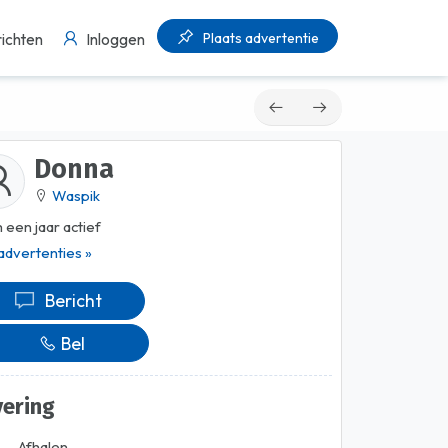
Plaats advertentie
ichten
Inloggen
Donna
Waspik
 een jaar actief
 advertenties »
Bericht
Bel
vering
Afhalen