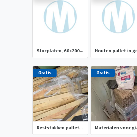
Stucplaten, 60x200, 7 stuks
Gratis
Gratis
Reststukken pallethout
Material