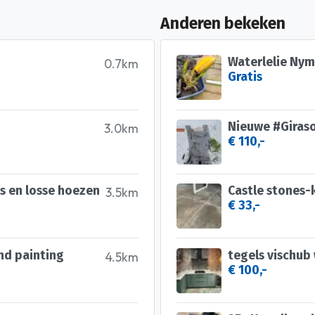
Anderen bekeken
Waterlelie Nym
0.7km
Gratis
Nieuwe #Giraso
3.0km
€ 110,-
s en losse hoezen
3.5km
€ 33,-
nd painting
tegels vischub 
4.5km
€ 100,-