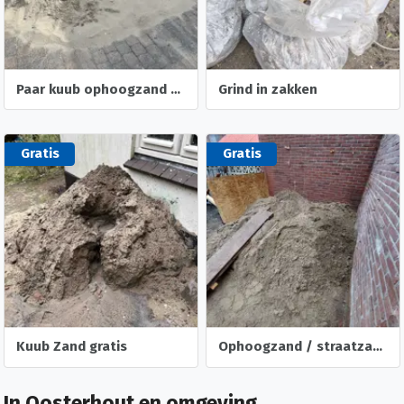
Paar kuub ophoogzand - neem zoveel als nodig
Grind in zakken
Gratis
Gratis
Kuub Zand gratis
Ophoogzand / straatzand
In Oosterhout en omgeving