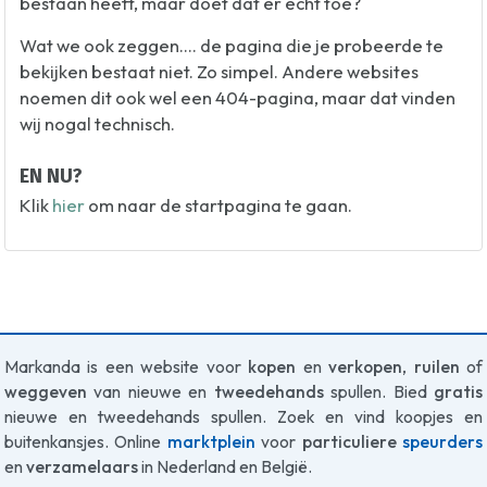
bestaan heeft, maar doet dat er echt toe?
Wat we ook zeggen.... de pagina die je probeerde te
bekijken bestaat niet. Zo simpel. Andere websites
noemen dit ook wel een 404-pagina, maar dat vinden
wij nogal technisch.
EN NU?
Klik
hier
om naar de startpagina te gaan.
Markanda is een website voor
kopen
en
verkopen
,
ruilen
of
weggeven
van nieuwe en
tweedehands
spullen. Bied
gratis
nieuwe en tweedehands spullen. Zoek en vind koopjes en
buitenkansjes. Online
marktplein
voor
particuliere
speurders
en
verzamelaars
in Nederland en België.