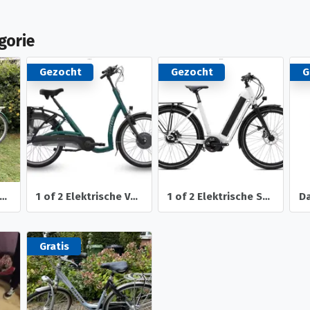
gorie
Gezocht
Gezocht
G
ostcodeloterij damesfiets
1 of 2 Elektrische Van Raam Balance Fietsen
1 of 2 Elektrische Santos Fietsen voor Fietsvakanties
D
Gratis