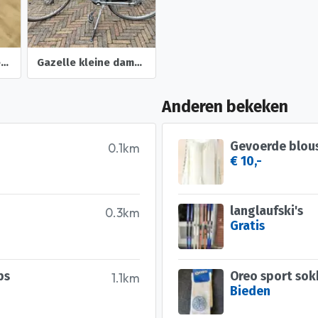
Omafietsen en meer....
Gazelle kleine damesfiets
Anderen bekeken
Gevoerde blouse
0.1km
€ 10,-
langlaufski's
0.3km
Gratis
ps
Oreo sport so
1.1km
Bieden