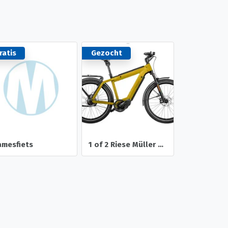
ratis
Gezocht
amesfiets
1 of 2 Riese Müller Supercharger Elektrische Fietsen Gezocht Gevraagd