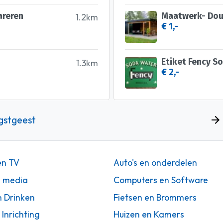
areren
Maatwerk- Doug
1.2km
€ 1,-
Etiket Fency S
1.3km
€ 2,-
gstgeest
en TV
Auto's en onderdelen
n media
Computers en Software
n Drinken
Fietsen en Brommers
 Inrichting
Huizen en Kamers