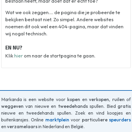
bestaan heeft, maar doet dat er echt toe?
Wat we ook zeggen.... de pagina die je probeerde te
bekijken bestaat niet. Zo simpel. Andere websites
noemen dit ook wel een 404-pagina, maar dat vinden
wij nogal technisch.
EN NU?
Klik
hier
om naar de startpagina te gaan.
Markanda is een website voor
kopen
en
verkopen
,
ruilen
of
weggeven
van nieuwe en
tweedehands
spullen. Bied
gratis
nieuwe en tweedehands spullen. Zoek en vind koopjes en
buitenkansjes. Online
marktplein
voor
particuliere
speurders
en
verzamelaars
in Nederland en België.