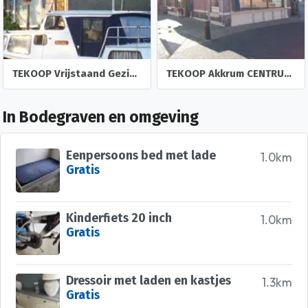
TEKOOP Vrijstaand Gezins/ Senior Wooning NES Aan Vaarwater e
TEKOOP Akkrum CENTRUM A1 DEGELIJK KARAKTERSTIEK HOEK WOON e
In Bodegraven en omgeving
Eenpersoons bed met lade
1.0km
Gratis
Kinderfiets 20 inch
1.0km
Gratis
Dressoir met laden en kastjes
1.3km
Gratis