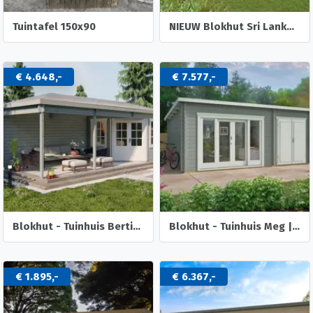
Tuintafel 150x90
NIEUW Blokhut Sri Lanka 44 Dgp+
€ 4.648,-
€ 7.577,-
Blokhut - Tuinhuis Bertil | 44 mm | vuren onbehandeld
Blokhut - Tuinhuis Meg | 44 mm | onbehandeld
€ 1.895,-
€ 6.367,-