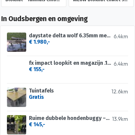
In Oudsbergen en omgeving
daystate delta wolf 6.35mm met vector optics continental
6.4km
€ 1.980,-
fx impact loopkit en magazijn .177
6.4km
€ 155,-
Tuintafels
12.6km
Gratis
Ruime dubbele hondenbuggy – opvouwbaar en praktisch! 🐾
13.9km
€ 145,-