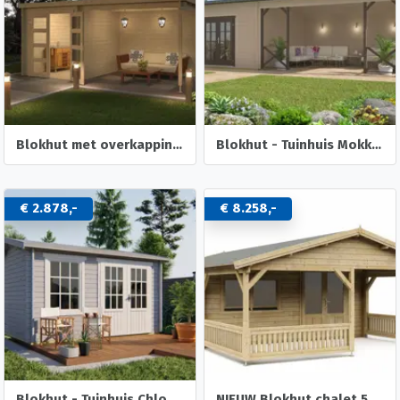
Blokhut met overkapping Helena 472x230 Onbehandeld vuren
Blokhut - Tuinhuis Mokka | 40 mm | vuren onbehandeld
€ 2.878,-
€ 8.258,-
Blokhut - Tuinhuis Chloe | 40 mm | vuren onbehandeld
NIEUW Blokhut chalet 50mm: 5×5+3