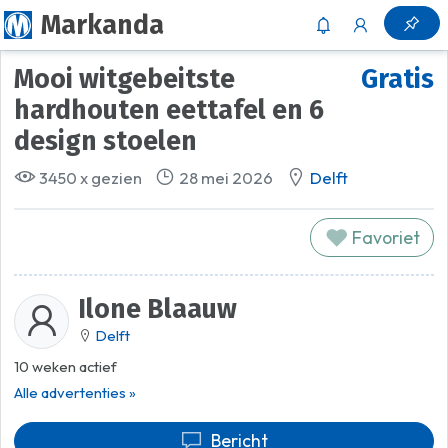
Markanda
Mooi witgebeitste
Gratis
hardhouten eettafel en 6
design stoelen
3450 x gezien
28 mei 2026
Delft
Favoriet
Ilone Blaauw
Delft
10 weken actief
Alle advertenties »
Bericht