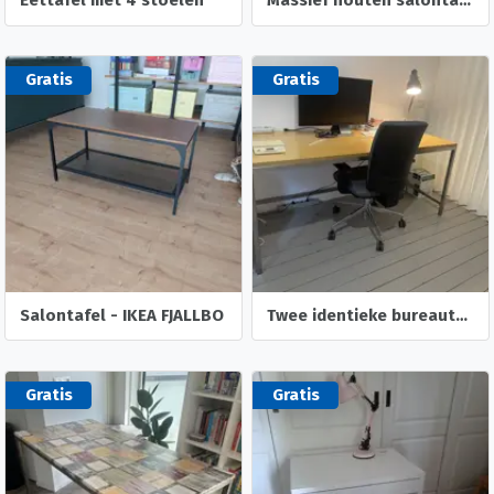
Eettafel met 4 stoelen
Massief houten salontafel
Gratis
Gratis
Salontafel - IKEA FJALLBO
Twee identieke bureautafels hout/metaal
Gratis
Gratis