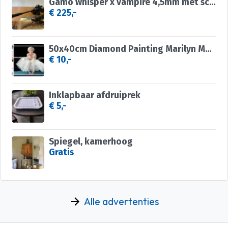
Gamo whisper x vampire 4,5mm met scope
€ 225,-
50x40cm Diamond Painting Marilyn Monroe (rond) nr 2026
€ 10,-
Inklapbaar afdruiprek
€ 5,-
Spiegel, kamerhoog
Gratis
Alle advertenties