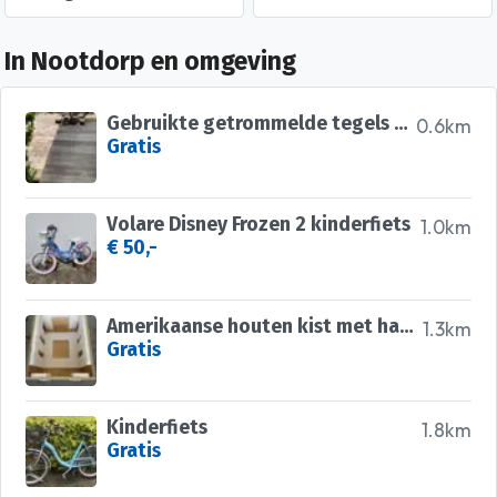
In Nootdorp en omgeving
Gebruikte getrommelde tegels voor in de tuin. 2verschillende maten en meerdere zachte kleuren zoals
0.6km
Gratis
Volare Disney Frozen 2 kinderfiets
1.0km
€ 50,-
Amerikaanse houten kist met handvatten
1.3km
Gratis
Kinderfiets
1.8km
Gratis