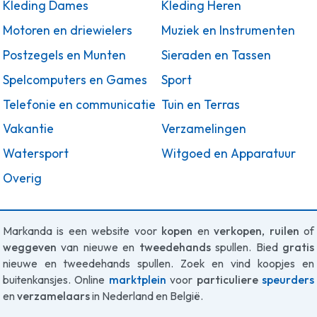
Kleding Dames
Kleding Heren
Motoren en driewielers
Muziek en Instrumenten
Postzegels en Munten
Sieraden en Tassen
Spelcomputers en Games
Sport
Telefonie en communicatie
Tuin en Terras
Vakantie
Verzamelingen
Watersport
Witgoed en Apparatuur
Overig
Markanda is een website voor
kopen
en
verkopen
,
ruilen
of
weggeven
van nieuwe en
tweedehands
spullen. Bied
gratis
nieuwe en tweedehands spullen. Zoek en vind koopjes en
buitenkansjes. Online
marktplein
voor
particuliere
speurders
en
verzamelaars
in Nederland en België.