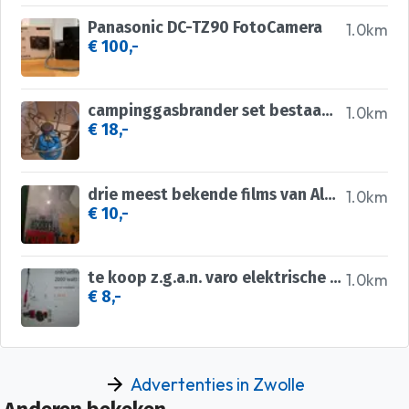
Panasonic DC-TZ90 FotoCamera
1.0km
€ 100,-
campinggasbrander set bestaande uit 5 onderdelen en 3 vullin
1.0km
€ 18,-
drie meest bekende films van Albert Hitchcock te koop
1.0km
€ 10,-
te koop z.g.a.n. varo elektrische onkruidbrander 2000 watt
1.0km
€ 8,-
Advertenties in Zwolle