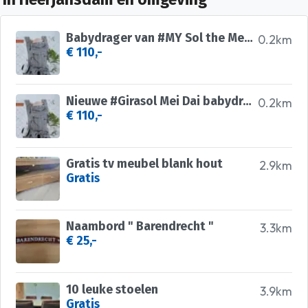
Babydrager van #MY Sol the Meh Dai van #GIRASOL, grijs
0.2km
€ 110,-
Nieuwe #Girasol Mei Dai babydraagzak / grijs, zwart
0.2km
€ 110,-
Gratis tv meubel blank hout
2.9km
Gratis
Naambord " Barendrecht "
3.3km
€ 25,-
10 leuke stoelen
3.9km
Gratis