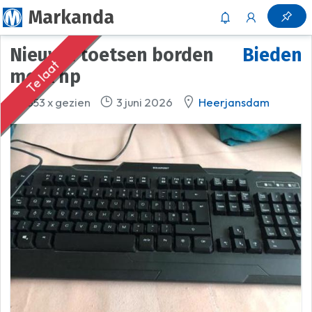
Markanda
nieuw 2 toetsen borden
Bieden
Te laat
merk hp
353 x gezien
3 juni 2026
Heerjansdam