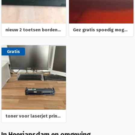
nieuw 2 toetsen borden merk hp en blaupunct
Gez gratis spoedig mogelijk oplader voor Asus vivobook 16 inch
Gratis
toner voor laserjet printer
In Heerjansdam en omgeving