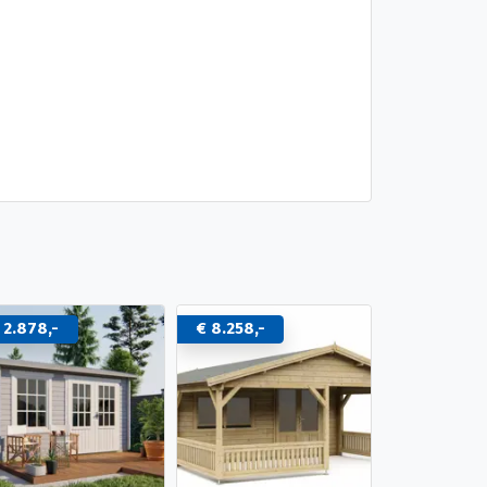
 2.878,-
€ 8.258,-
€ 2.495,-