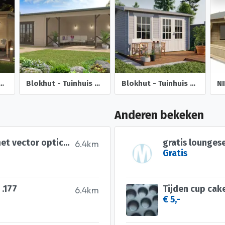
erkapping Helena 472x230 Onbehandeld vuren
Blokhut - Tuinhuis Mokka | 40 mm | vuren onbehandeld
Blokhut - Tuinhuis Chloe | 40 mm | vuren onbehandeld
Anderen bekeken
daystate delta wolf 6.35mm met vector optics continental
gratis lounges
6.4km
Gratis
 .177
Tijden cup cak
6.4km
€ 5,-