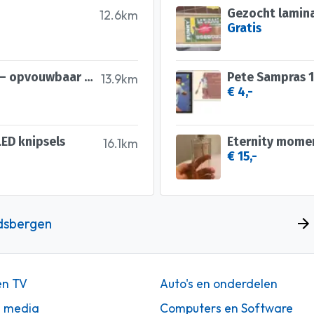
Gezocht lamina
12.6km
Gratis
Ruime dubbele hondenbuggy – opvouwbaar en praktisch! 🐾
Pete Sampras 
13.9km
€ 4,-
LED knipsels
Eternity momen
16.1km
€ 15,-
dsbergen
en TV
Auto's en onderdelen
n media
Computers en Software