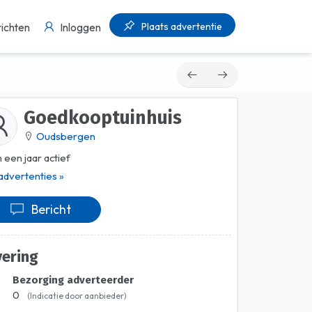
Plaats advertentie
ichten
Inloggen
Goedkooptuinhuis
Oudsbergen
 een jaar actief
 advertenties »
Bericht
vering
Bezorging adverteerder
0
(Indicatie door aanbieder)