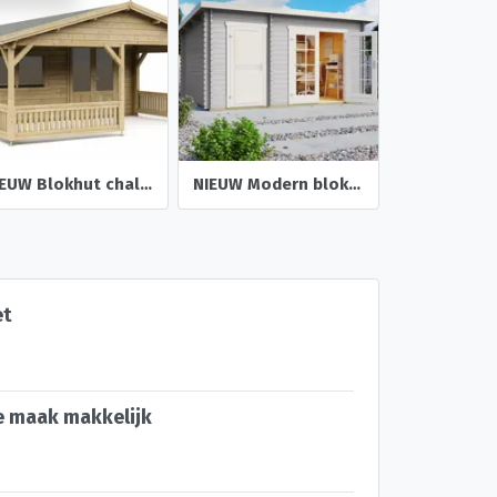
NIEUW Blokhut chalet 50mm: 5×5+3
NIEUW Modern blokhut Belmont 1
et
e maak makkelijk