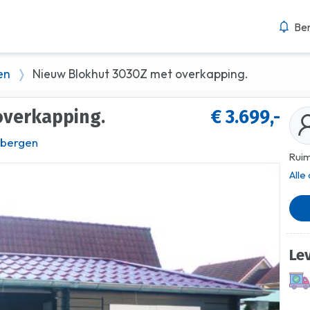
Ber
en
Nieuw Blokhut 3030Z met overkapping.
overkapping.
€ 3.699,-
bergen
Ruim
Alle
Le