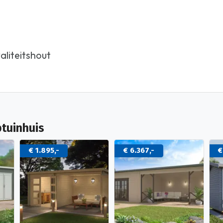
liteitshout
tuinhuis
€ 1.895,-
€ 6.367,-
€