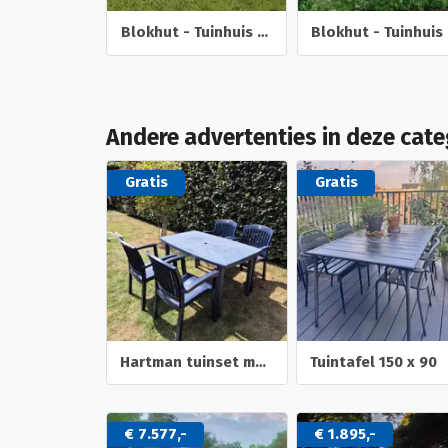
NIEUW Blokhut Sri Lanka 44 Dgp+
Blokhut - Tuinhuis Bertil | 44 mm | vuren onbehandeld
Blok
Andere advertenties in deze cate
Gratis
Gratis
Hartman tuinset met tafel en 4 stoelen
Tuintafel 150 x 90
€ 7.577,-
€ 1.895,-