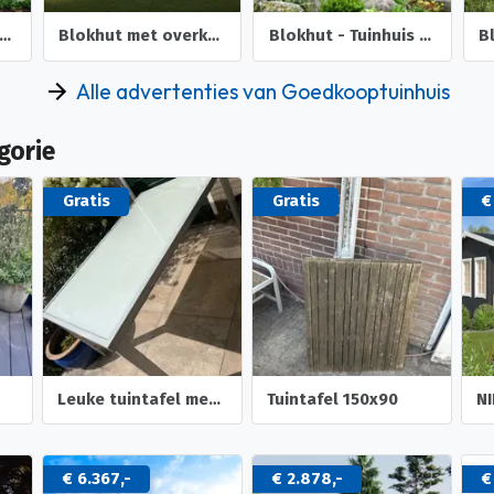
hut - Tuinhuis Meg | 44 mm | onbehandeld
Blokhut met overkapping Helena 472x230 Onbehandeld vuren
Blokhut - Tuinhuis Mokka | 40 mm | vuren onbehandeld
Alle advertenties van Goedkooptuinhuis
gorie
Gratis
Gratis
€
Leuke tuintafel met glasplaat
Tuintafel 150x90
€ 6.367,-
€ 2.878,-
€