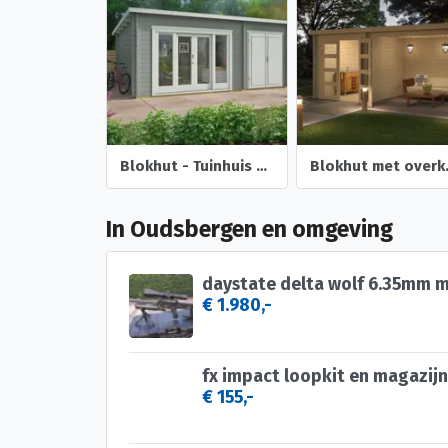
Blokhut - Tuinhuis Meg | 44 mm | onbehandeld
Blokhut met ov
In Oudsbergen en omgeving
€ 1.980,-
fx impact loopkit en magazijn
€ 155,-