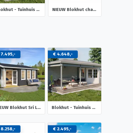
Blokhut - Tuinhuis Chloe | 40 mm | vuren onbehandeld
NIEUW Blokhut chalet 50mm: 5×5+3
 7.495,-
€ 4.648,-
NIEUW Blokhut Sri Lanka 44 Dgp+
Blokhut - Tuinhuis Bertil | 44 mm | vuren onbehandeld
 8.258,-
€ 2.495,-