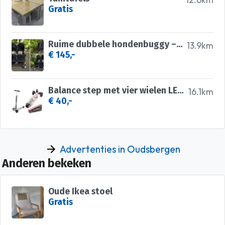
12.6km
Gratis
Ruime dubbele hondenbuggy – opvouwbaar en praktisch! 🐾
13.9km
€ 145,-
Balance step met vier wielen LED knipsels
16.1km
€ 40,-
Advertenties in Oudsbergen
Anderen bekeken
Oude Ikea stoel
Gratis