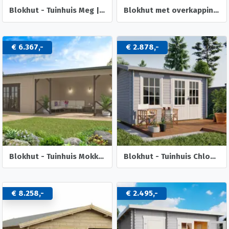
Blokhut - Tuinhuis Meg | 44 mm | onbehandeld
Blokhut met overkapping Helena 472x230 Onbehandeld vuren
€ 6.367,-
€ 2.878,-
Blokhut - Tuinhuis Mokka | 40 mm | vuren onbehandeld
Blokhut - Tuinhuis Chloe | 40 mm | vuren onbehandeld
€ 8.258,-
€ 2.495,-