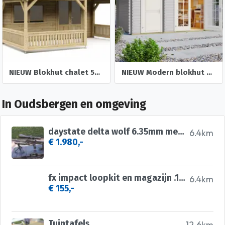
NIEUW Blokhut chalet 50mm: 5×5+3
NIEUW Modern blokhut Belmont 1
In Oudsbergen en omgeving
daystate delta wolf 6.35mm met vector optics continental
6.4km
€ 1.980,-
fx impact loopkit en magazijn .177
6.4km
€ 155,-
Tuintafels