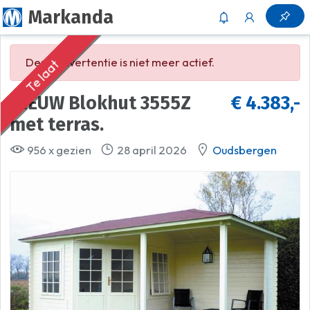
Markanda
Deze advertentie is niet meer actief.
Te laat
NIEUW Blokhut 3555Z
€ 4.383,-
met terras.
956 x gezien
28 april 2026
Oudsbergen