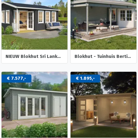
NIEUW Blokhut Sri Lanka 44 Dgp+
Blokhut - Tuinhuis Bertil | 44 mm | vuren onbehandeld
€ 7.577,-
€ 1.895,-