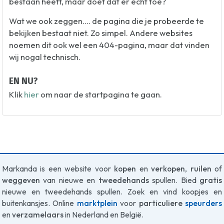
bestaan heeft, maar doet dat er echt toe?
Wat we ook zeggen.... de pagina die je probeerde te
bekijken bestaat niet. Zo simpel. Andere websites
noemen dit ook wel een 404-pagina, maar dat vinden
wij nogal technisch.
EN NU?
Klik
hier
om naar de startpagina te gaan.
Markanda is een website voor
kopen
en
verkopen
,
ruilen
of
weggeven
van nieuwe en
tweedehands
spullen. Bied
gratis
nieuwe en tweedehands spullen. Zoek en vind koopjes en
buitenkansjes. Online
marktplein
voor
particuliere
speurders
en
verzamelaars
in Nederland en België.