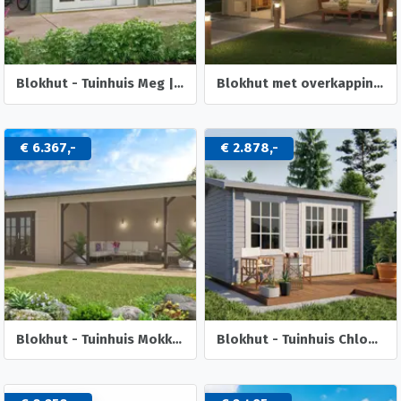
Blokhut - Tuinhuis Meg | 44 mm | onbehandeld
Blokhut met overkapping Helena 472x230 Onbehandeld vuren
€ 6.367,-
€ 2.878,-
Blokhut - Tuinhuis Mokka | 40 mm | vuren onbehandeld
Blokhut - Tuinhuis Chloe | 40 mm | vuren onbehandeld