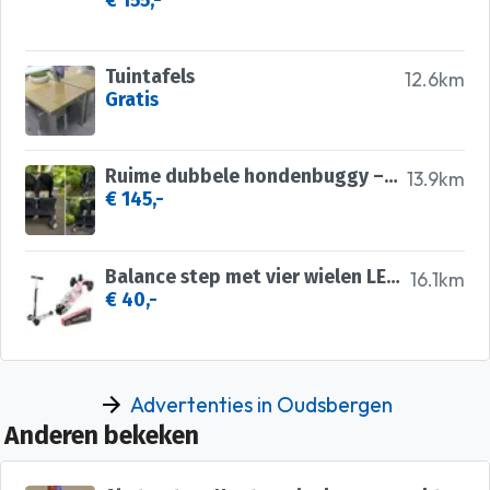
€ 155,-
Tuintafels
12.6km
Gratis
Ruime dubbele hondenbuggy – opvouwbaar en praktisch! 🐾
13.9km
€ 145,-
Balance step met vier wielen LED knipsels
16.1km
€ 40,-
Advertenties in Oudsbergen
Anderen bekeken