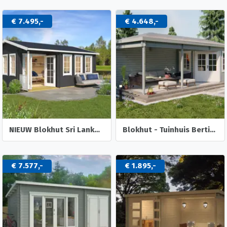
€ 7.495,-
€ 4.648,-
NIEUW Blokhut Sri Lanka 44 Dgp+
Blokhut - Tuinhuis Bertil | 44 mm | vuren onbehandeld
€ 7.577,-
€ 1.895,-