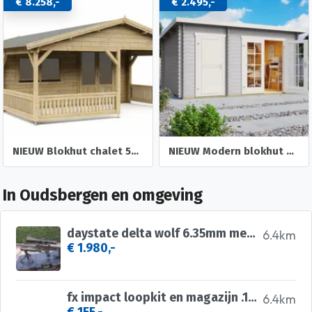
€ 8.258,-
€ 2.495,-
NIEUW Blokhut chalet 50mm: 5×5+3
NIEUW Modern blokhut Belmont 1
In Oudsbergen en omgeving
daystate delta wolf 6.35mm met vector optics continental
6.4km
€ 1.980,-
fx impact loopkit en magazijn .177
6.4km