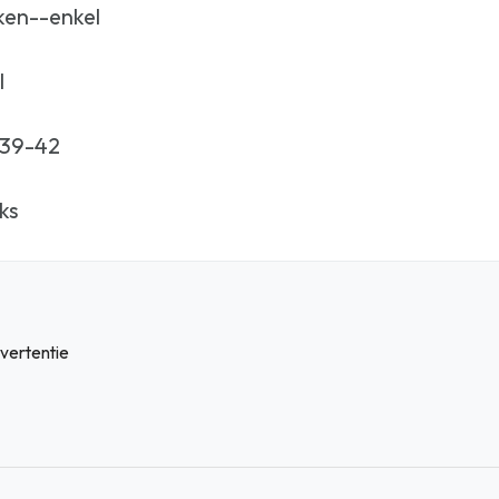
ken--enkel
l
 39-42
ks
vertentie