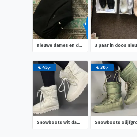
nieuwe dames en dochters heren sokken--enkel
€ 45,-
€ 30,-
Snowboots wit dames