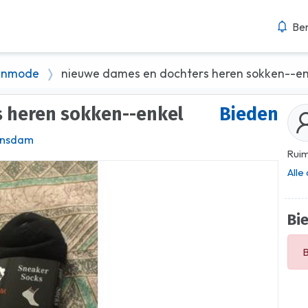
Ber
enmode
nieuwe dames en dochters heren sokken--en
s heren sokken--enkel
Bieden
ansdam
Ruim
Alle
Bi
B