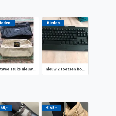
ieden
Bieden
Bieden
nieuw 2 toetsen borden merk hp en blaupunct
leuke nieuwe top gebloemd gevoerd kreukvrij
 45,-
€ 45,-