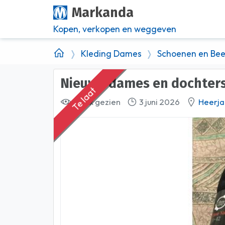
Markanda
Kopen, verkopen en weggeven
Kleding Dames
Schoenen en Be
nieuwe dames en dochter
Te laat
408 x gezien
3 juni 2026
Heerj