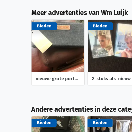
Meer advertenties van Wm Luijk
Bieden
Bieden
nieuwe grote portemonnee denim met leer op de hoekjes kleur
2 stuks als nieuw boeken van danielle steel
Andere advertenties in deze cate
Bieden
Bieden