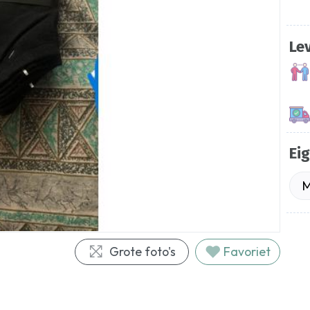
Le
Ei
M
Grote foto's
Favoriet