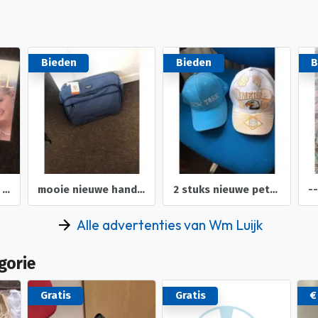
Bieden
Bieden
B
mooie nieuwe handige tas waterdicht met kaartje
2 stuks nieuwe petten voor dames heren zoon
--twee stuks nieuwe toilet tassen heren dames -en Beautycaes
Alle advertenties van Wm Luijk
gorie
Gratis
Gratis
€