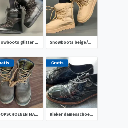
Snowboots glitter zwart dames
Snowboots beige/oranje dames
ratis
Gratis
LOOPSCHOENEN MAAT 36
Rieker damesschoen 2 paar maat 41 Antistress zwart