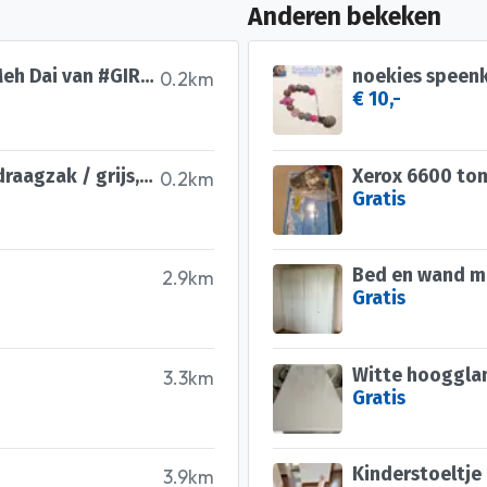
Anderen bekeken
Babydrager van #MY Sol the Meh Dai van #GIRASOL, grijs
noekies speenk
0.2km
€ 10,-
Nieuwe #Girasol Mei Dai babydraagzak / grijs, zwart
Xerox 6600 ton
0.2km
Gratis
Bed en wand m
2.9km
Gratis
Witte hoogglan
3.3km
Gratis
Kinderstoeltje
3.9km