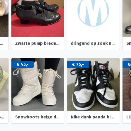
3 paar in doos nieuwe mooie klassieke
Zwarte pump brede hak
dringend op zoek naar dames schoenen voor goede doel
€ 45,-
€ 75,-
G
Snowboots olijfgroen dames
Snowboots beige dames
Nike dunk panda high