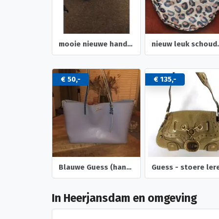
mooie nieuwe handige tas waterdicht met kaartje
nieuw leuk scho
€ 50,-
€ 135,-
Blauwe Guess (hand) tas.
In Heerjansdam en omgeving