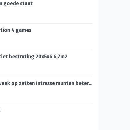
in goede staat
ation 4 games
ciet bestrating 20x5x6 6,7m2
Ga rest vande week op zetten intresse munten beter zien krij
l