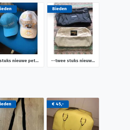
ieden
Bieden
Bieden
--twee stuks nieuwe toilet tassen heren dames -en Beautycaes
nieuw 2 toetsen borden merk hp en blaupunct
ieden
€ 45,-