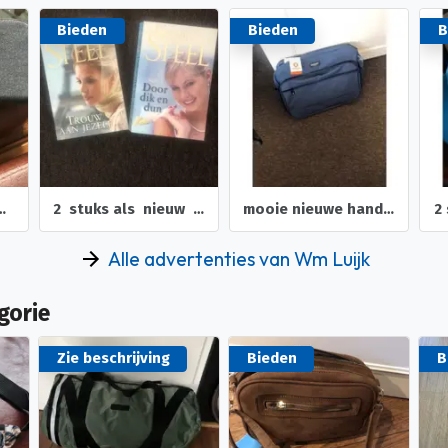
Bieden
Bieden
B
2 stuks als nieuw boeken van danielle steel
mooie nieuwe handige tas waterdicht met kaartje
2 stuks nieuwe petten voor dames heren zoon
Alle advertenties van Wm Luijk
gorie
Zie beschrijving
Bieden
B