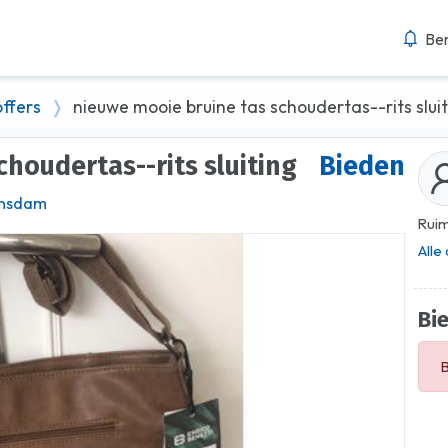
Ber
ffers
nieuwe mooie bruine tas schoudertas--rits slui
choudertas--rits sluiting
Bieden
ansdam
Ruim
Alle
Bi
B