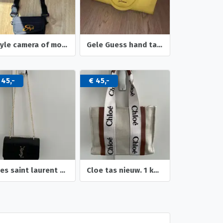
Style camera of mobiel tasje met draagriem en lus.
Gele Guess hand tas in goede conditie.
 45,-
€ 45,-
Yves saint laurent tas
Cloe tas nieuw. 1 keer gebruikt