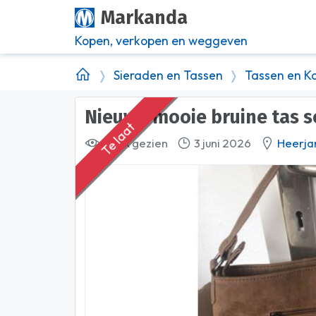
Markanda
Kopen, verkopen en weggeven
Sieraden en Tassen
Tassen en Ko
nieuwe mooie bruine tas s
Te laat
387 x gezien
3 juni 2026
Heerj