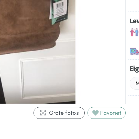
Le
Ei
M
Grote foto's
Favoriet