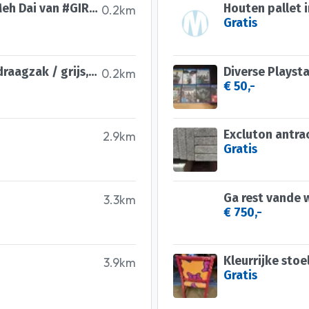
Babydrager van #MY Sol the Meh Dai van #GIRASOL, grijs
Houten pallet 
0.2km
Gratis
Nieuwe #Girasol Mei Dai babydraagzak / grijs, zwart
Diverse Playst
0.2km
€ 50,-
Excluton antra
2.9km
Gratis
3.3km
€ 750,-
Kleurrijke stoe
3.9km
Gratis