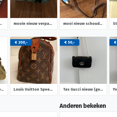
udertasje tijger print met rits
mooie nieuw verpakt reis--weekend--sport- vacantie tas
mooi nieuw schoudertasje kleur cognac kaartje er aan
€ 200,-
€ 50,-
€
Guess - stoere leren dames tas, kaki groen
Louis Vuitton Speedy 25 tas
Tas Gucci nieuw (geen gebruikssporen)
Anderen bekeken