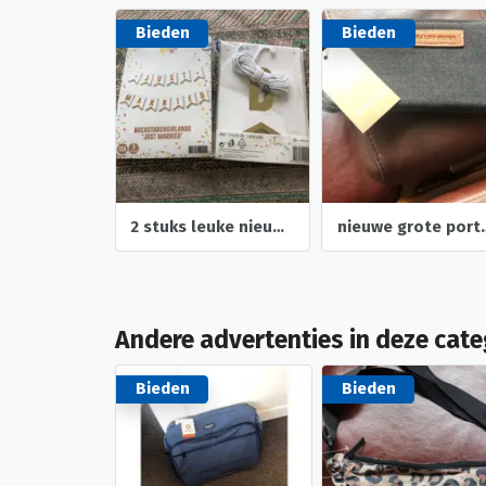
Bieden
Bieden
2 stuks leuke nieuwe trouw slingers- trouw foto albumpje
nieuwe grote portemonnee denim met leer op de hoekjes kleur
Andere advertenties in deze cate
Bieden
Bieden