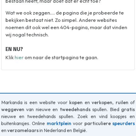
bestaan heeft, maar doet dat er echt toe?
Wat we ook zeggen.... de pagina die je probeerde te
bekijken bestaat niet. Zo simpel. Andere websites
noemen dit ook wel een 404-pagina, maar dat vinden
wij nogal technisch.
EN NU?
Klik
hier
om naar de startpagina te gaan.
Markanda is een website voor
kopen
en
verkopen
,
ruilen
of
weggeven
van nieuwe en
tweedehands
spullen. Bied
gratis
nieuwe en tweedehands spullen. Zoek en vind koopjes en
buitenkansjes. Online
marktplein
voor
particuliere
speurders
en
verzamelaars
in Nederland en België.