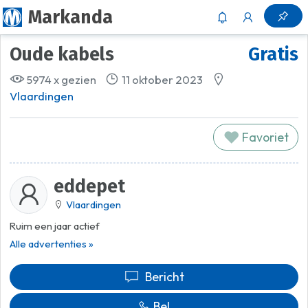
Markanda
Oude kabels
Gratis
5974 x gezien
11 oktober 2023
Vlaardingen
Favoriet
eddepet
Vlaardingen
Ruim een jaar actief
Alle advertenties »
Bericht
Bel