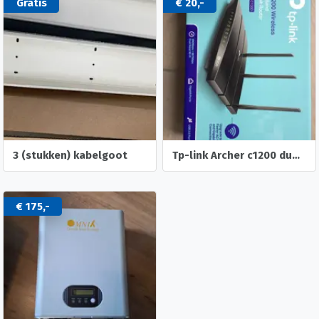
Gratis
€ 20,-
3 (stukken) kabelgoot
Tp-link Archer c1200 dual band gigabit router
€ 175,-