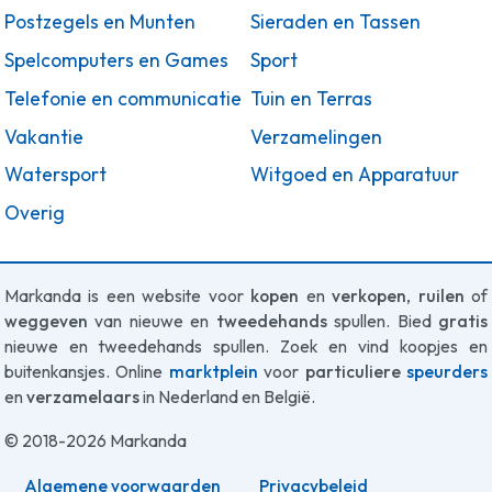
Postzegels en Munten
Sieraden en Tassen
Spelcomputers en Games
Sport
Telefonie en communicatie
Tuin en Terras
Vakantie
Verzamelingen
Watersport
Witgoed en Apparatuur
Overig
Markanda is een website voor
kopen
en
verkopen
,
ruilen
of
weggeven
van nieuwe en
tweedehands
spullen. Bied
gratis
nieuwe en tweedehands spullen. Zoek en vind koopjes en
buitenkansjes. Online
marktplein
voor
particuliere
speurders
en
verzamelaars
in Nederland en België.
© 2018-2026 Markanda
Algemene voorwaarden
Privacybeleid