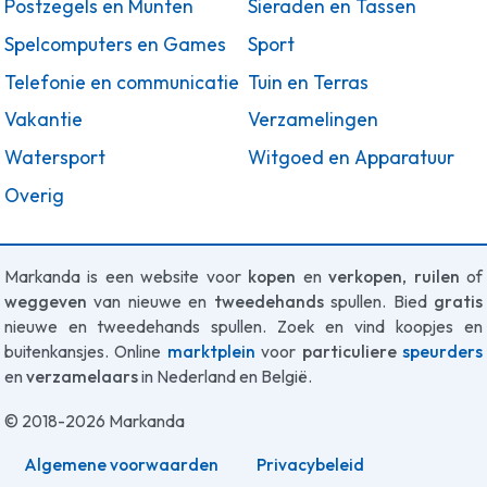
Postzegels en Munten
Sieraden en Tassen
Spelcomputers en Games
Sport
Telefonie en communicatie
Tuin en Terras
Vakantie
Verzamelingen
Watersport
Witgoed en Apparatuur
Overig
Markanda is een website voor
kopen
en
verkopen
,
ruilen
of
weggeven
van nieuwe en
tweedehands
spullen. Bied
gratis
nieuwe en tweedehands spullen. Zoek en vind koopjes en
buitenkansjes. Online
marktplein
voor
particuliere
speurders
en
verzamelaars
in Nederland en België.
© 2018-2026 Markanda
Algemene voorwaarden
Privacybeleid