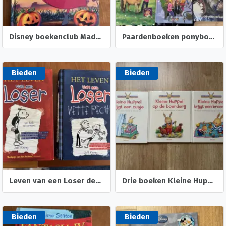
Disney boekenclub Madam Mikmak gaat naar een feest
Paardenboeken ponyboeken vanaf 6,7,8 en 10 jaar
Bieden
Bieden
Leven van een Loser deel 1 plus deel 2 Vette Pech
Drie boeken Kleine Huppel ( Aline de Petigny )
Bieden
Bieden