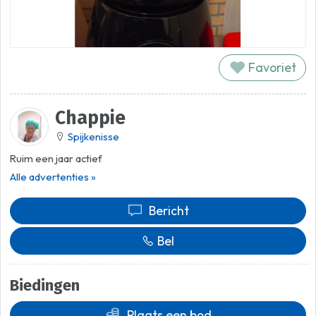
Favoriet
Chappie
Spijkenisse
Ruim een jaar actief
Alle advertenties »
Bericht
Bel
Biedingen
Plaats een bod