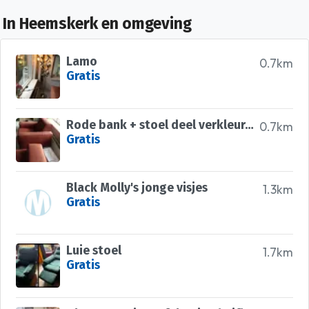
In Heemskerk en omgeving
Lamo
0.7km
Gratis
Rode bank + stoel deel verkleurd door de zon. Bank 3 meterlang
0.7km
Gratis
Black Molly's jonge visjes
1.3km
Gratis
Luie stoel
1.7km
Gratis