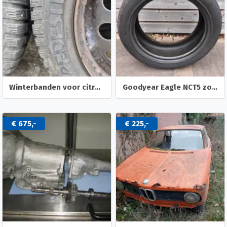
Winterbanden voor citroen C1 of peugeot 107108
Goodyear Eagle NCT5 zomerband
€ 675,-
€ 225,-