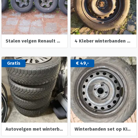
Stalen velgen Renault Megane 3
4 Kleber winterbanden 175 65 R14 op velgen
Gratis
€ 49,-
Autovelgen met winterbanden Set 4 stuks
Winterbanden set op KIA velg 185 / 65 / R15 88T