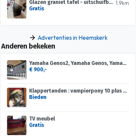
Glazen graniet tafel - uitschuifbaar - 6-8 personen
1.9km
Gratis
Advertenties in Heemskerk
Anderen bekeken
Yamaha Genos2, Yamaha Genos, Yamaha Tyros5,Yamaha MODX8 Plus
€ 900,-
Klappertanden : vampierpony 10 plus Steven Klamm
Bieden
TV meubel
Gratis