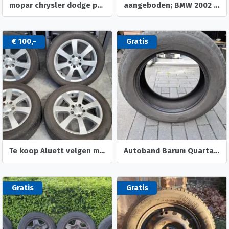
mopar chrysler dodge plymouth imperial jensen facel vega
aangeboden; BMW 2002 voor onderdelen.
€ 100,-
Gratis
Te koop Aluett velgen met zomerbanden
Autoband Barum Quartaris 5
Gratis
Gratis