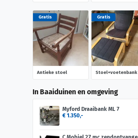
Gratis
Gratis
Antieke stoel
Stoel+voetenbank
In Baaiduinen en omgeving
Myford Draaibank ML 7
€ 1.350,-
C Mobiel 27 mc zendontvange