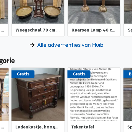
Kaarsstandaard 77 cm hoog (incl. de kaars)
Weegschaal 70 cm breed en 60 cm hoog
Kaarsen Lamp 40 cm hoog en breed bol diameter 15 cm
Alle advertenties van Huib
gorie
Gratis
Gratis
B
Rankenkast met houtsnijwerk
Ladenkastje, hoogbejaard.
Tekentafel