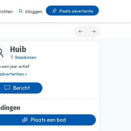
Plaats advertentie
ichten
Inloggen
Huib
Baaiduinen
 een jaar actief
 advertenties »
Bericht
edingen
Plaats een bod