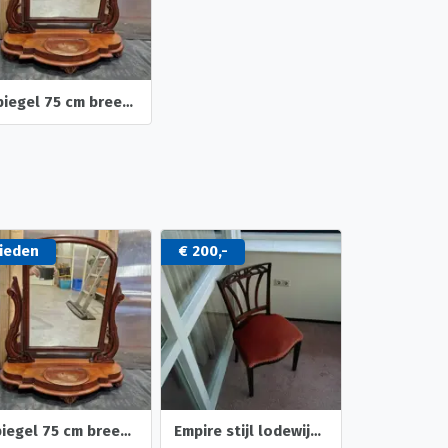
Spiegel 75 cm breed en 80 cm hoog
ieden
€ 200,-
Spiegel 75 cm breed en 80 cm hoog
Empire stijl lodewijk xvl datering 1810-1830