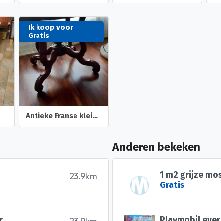
Ik koop voor
Gratis
Antieke Franse kleine tafel
Anderen bekeken
1 m2 grijze mos
23.9km
Gratis
r
Playmobil ever
23.9km