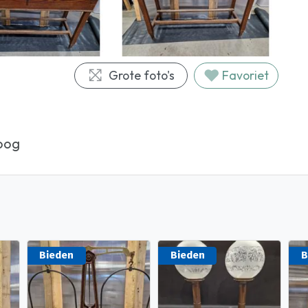
Grote foto's
Favoriet
hoog
Bieden
Bieden
B