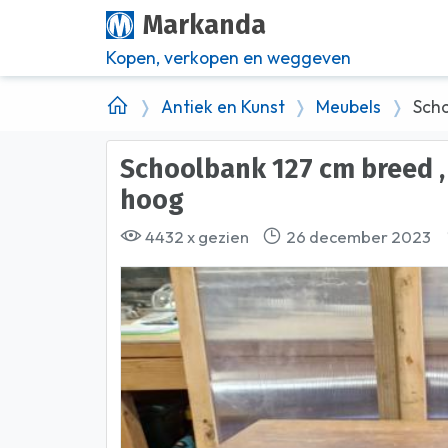
Markanda
Kopen, verkopen en weggeven
Antiek en Kunst
Meubels
Scho
Schoolbank 127 cm breed , 48 cm diep en 85 cm
hoog
4432 x gezien
26 december 2023