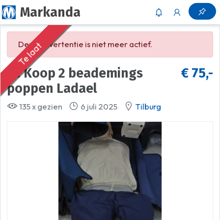
Markanda
Deze advertentie is niet meer actief.
Te laat
te Koop 2 beademings
€ 75,-
poppen Ladael
135 x gezien
6 juli 2025
Tilburg