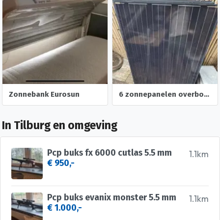
Zonnebank Eurosun
6 zonnepanelen overbodig op te halen. Moet weg!
In Tilburg en omgeving
Pcp buks fx 6000 cutlas 5.5 mm
1.1km
€ 950,-
Pcp buks evanix monster 5.5 mm
1.1km
€ 1.000,-