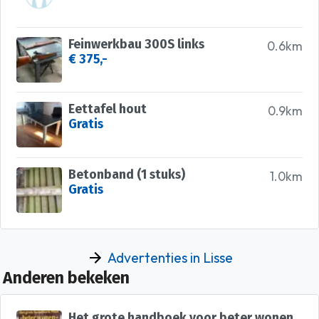
Feinwerkbau 300S links
0.6km
€ 375,-
Eettafel hout
0.9km
Gratis
Betonband (1 stuks)
1.0km
Gratis
Advertenties in Lisse
Anderen bekeken
Het grote handboek voor beter wonen