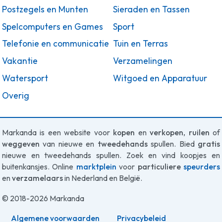
Postzegels en Munten
Sieraden en Tassen
Spelcomputers en Games
Sport
Telefonie en communicatie
Tuin en Terras
Vakantie
Verzamelingen
Watersport
Witgoed en Apparatuur
Overig
Markanda is een website voor
kopen
en
verkopen
,
ruilen
of
weggeven
van nieuwe en
tweedehands
spullen. Bied
gratis
nieuwe en tweedehands spullen. Zoek en vind koopjes en
buitenkansjes. Online
marktplein
voor
particuliere
speurders
en
verzamelaars
in Nederland en België.
© 2018-2026 Markanda
Algemene voorwaarden
Privacybeleid