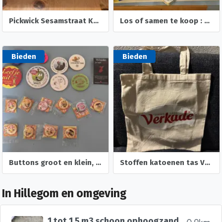
Pickwick Sesamstraat Koekblik met reliëf deksel
Los of samen te koop : 22 blikken trommels bussen oud nieuw
Bieden
Bieden
Buttons groot en klein, diverse , 2 cm tm 7,5 cm doorsnee
Stoffen katoenen tas Verkade Sultana 2 zijden logo bedrukt
In Hillegom en omgeving
1 tot 1,5 m3 schoon ophoogzand