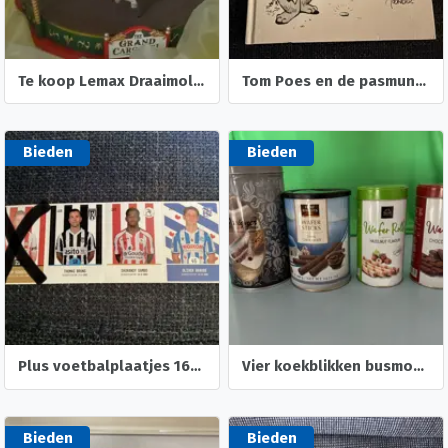
Te koop Lemax Draaimolen
Tom Poes en de pasmunt ( Ollie B. Bommel ) Marten Toonder
Bieden
Bieden
Plus voetbalplaatjes 168 263 248 voetbal Plaatjes
Vier koekblikken busmodel verschillende merken wafer wafel
Bieden
Bieden