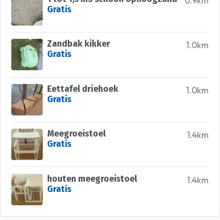
0.9km
Gratis
Zandbak kikker
1.0km
Gratis
Eettafel driehoek
1.0km
Gratis
Meegroeistoel
1.4km
Gratis
houten meegroeistoel
1.4km
Gratis