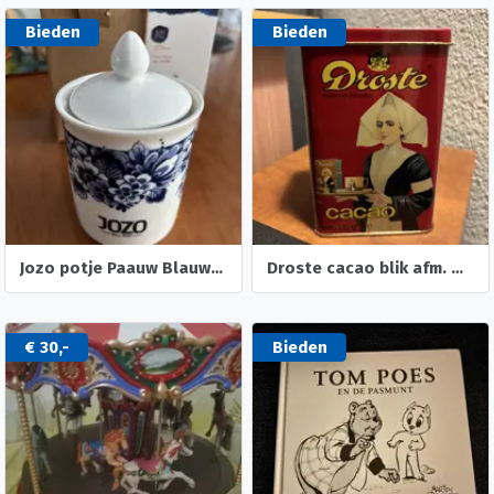
Bieden
Bieden
Jozo potje Paauw Blauw Heinen Delfts aardewerk porseleinlook
Droste cacao blik afm. 8,5 x 13,5 x 5,5 cm
€ 30,-
Bieden