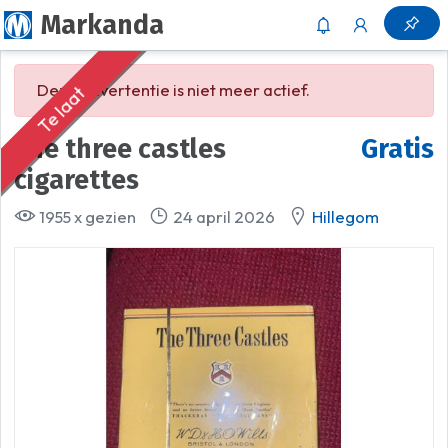
Markanda
Deze advertentie is niet meer actief.
Te laat
The three castles
Gratis
cigarettes
1955 x gezien
24 april 2026
Hillegom