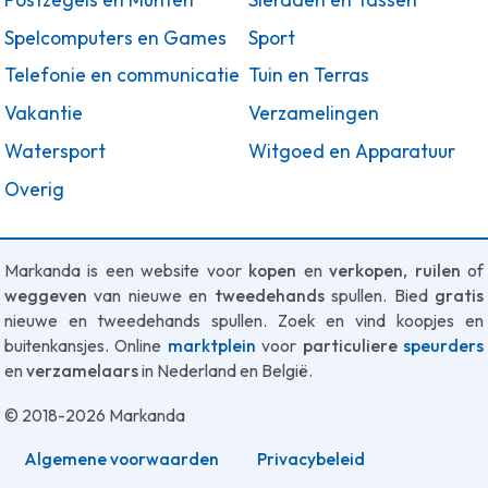
Spelcomputers en Games
Sport
Telefonie en communicatie
Tuin en Terras
Vakantie
Verzamelingen
Watersport
Witgoed en Apparatuur
Overig
Markanda is een website voor
kopen
en
verkopen
,
ruilen
of
weggeven
van nieuwe en
tweedehands
spullen. Bied
gratis
nieuwe en tweedehands spullen. Zoek en vind koopjes en
buitenkansjes. Online
marktplein
voor
particuliere
speurders
en
verzamelaars
in Nederland en België.
© 2018-2026 Markanda
Algemene voorwaarden
Privacybeleid