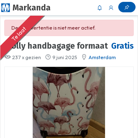
Markanda
Deze advertentie is niet meer actief.
Te laat
Trolly handbagage formaat
Gratis
237 x gezien
9 juni 2025
Amsterdam