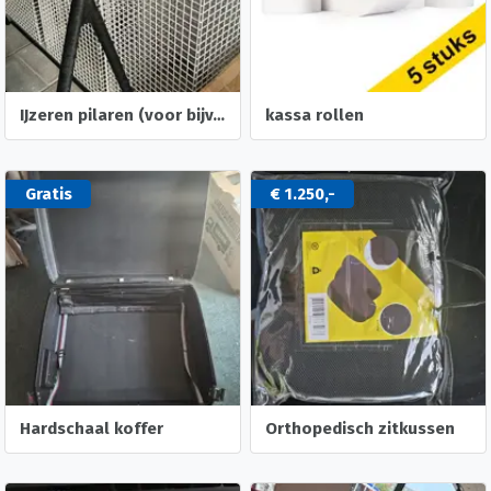
IJzeren pilaren (voor bijv. een event)
kassa rollen
Gratis
€ 1.250,-
Hardschaal koffer
Orthopedisch zitkussen