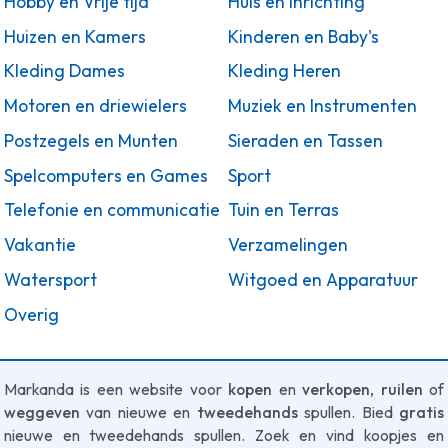
Hobby en Vrije tijd
Huis en Inrichting
Huizen en Kamers
Kinderen en Baby's
Kleding Dames
Kleding Heren
Motoren en driewielers
Muziek en Instrumenten
Postzegels en Munten
Sieraden en Tassen
Spelcomputers en Games
Sport
Telefonie en communicatie
Tuin en Terras
Vakantie
Verzamelingen
Watersport
Witgoed en Apparatuur
Overig
Markanda is een website voor
kopen
en
verkopen
,
ruilen
of
weggeven
van nieuwe en
tweedehands
spullen. Bied
gratis
nieuwe en tweedehands spullen. Zoek en vind koopjes en