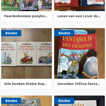
Paardenboeken ponyboeken vanaf 6,7,8 en 10 jaar
Leven van een Loser deel 1 plus deel 2 Vette Pech
Bieden
Bieden
Drie boeken Kleine Huppel ( Aline de Petigny )
Geronimo Stilton Fantasia 4 het drakenei
Bieden
Bieden