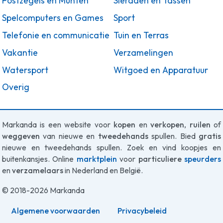
Postzegels en Munten
Sieraden en Tassen
Spelcomputers en Games
Sport
Telefonie en communicatie
Tuin en Terras
Vakantie
Verzamelingen
Watersport
Witgoed en Apparatuur
Overig
Markanda is een website voor
kopen
en
verkopen
,
ruilen
of
weggeven
van nieuwe en
tweedehands
spullen. Bied
gratis
nieuwe en tweedehands spullen. Zoek en vind koopjes en
buitenkansjes. Online
marktplein
voor
particuliere
speurders
en
verzamelaars
in Nederland en België.
© 2018-2026 Markanda
Algemene voorwaarden
Privacybeleid