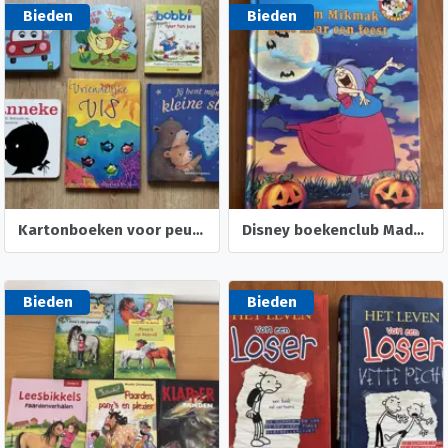
Bieden
Bieden
Kartonboeken voor peuters ontdekboek flapjesboek
Disney boekenclub Madam Mikmak gaat naar een feest
Bieden
Bieden