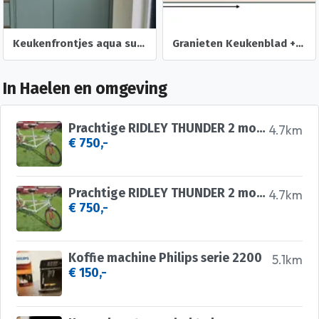
Keukenfrontjes aqua supermat laklaminaat Keukensale
Granieten Keukenblad + Wasbak (al gedemonteerd)
In Haelen en omgeving
Prachtige RIDLEY THUNDER 2 mountainbike tandem
4.7km
€ 750,-
Prachtige RIDLEY THUNDER 2 mountainbike tandem
4.7km
€ 750,-
Koffie machine Philips serie 2200
5.1km
€ 150,-