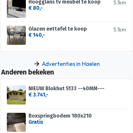
Hoogglans tv meubel te koop
5.1km
€ 80,-
Glazen eettafel te koop
5.1km
€ 140,-
Advertenties in Haelen
Anderen bekeken
NIEUW Blokhut 5133 --40MM---
€ 3.741,-
Boxspringbodem 180x210
Gratis