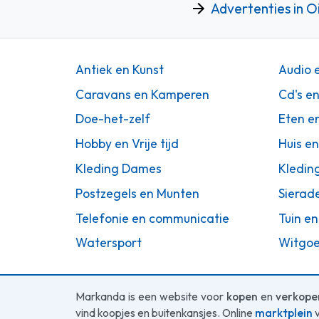
Advertenties in O
Antiek en Kunst
Audio 
Caravans en Kamperen
Cd's e
Doe-het-zelf
Eten e
Hobby en Vrije tijd
Huis en
Kleding Dames
Kledin
Postzegels en Munten
Sierad
Telefonie en communicatie
Tuin en
Watersport
Witgoe
Markanda is een website voor
kopen
en
verkope
vind koopjes en buitenkansjes. Online
marktplein