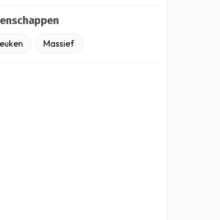
genschappen
euken
Massief