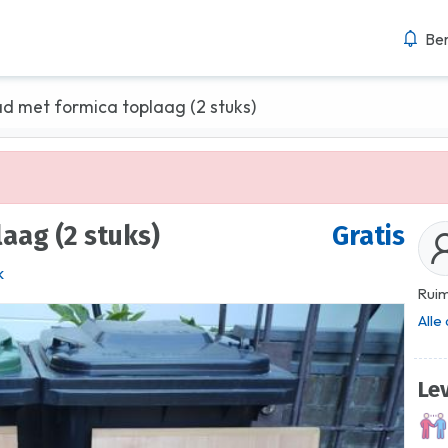
Ber
d met formica toplaag (2 stuks)
laag (2 stuks)
Gratis
k
Ruim
Alle
Le