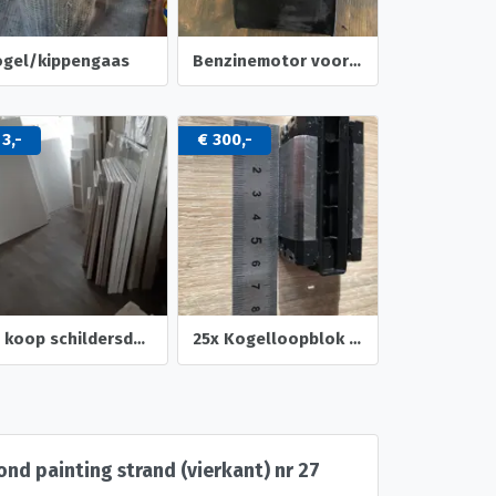
ogel/kippengaas
Benzinemotor voor stroomaggregaat GX 160 5.5 PK.
 3,-
€ 300,-
Te koop schildersdoeken
25x Kogelloopblok lineair geleiding
d painting strand (vierkant) nr 27