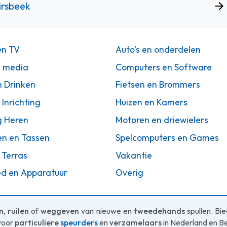
irsbeek
en TV
Auto's en onderdelen
n media
Computers en Software
n Drinken
Fietsen en Brommers
 Inrichting
Huizen en Kamers
g Heren
Motoren en driewielers
en en Tassen
Spelcomputers en Games
 Terras
Vakantie
d en Apparatuur
Overig
n
,
ruilen
of
weggeven
van nieuwe en
tweedehands
spullen. Bi
voor
particuliere
speurders
en
verzamelaars
in Nederland en Be