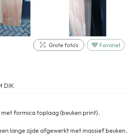
Grote foto's
Favoriet
M DIK
n met formica toplaag (beuken print).
n een lange zijde afgewerkt met massief beuken.