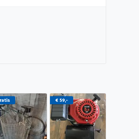
ratis
€ 59,-