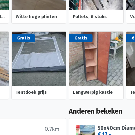
Assortiment printplaatjes
Witte hoge plinten
Pallets, 6 stuks
V
Gratis
Gratis
€
Tentdoek grijs
Langwerpig kastje
Anderen bekeken
50x40cm Diamon
0.7km
€ 17,-