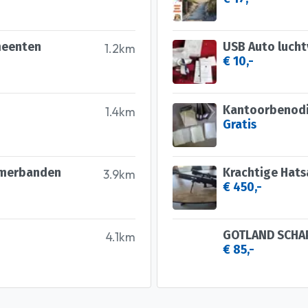
meenten
USB Auto lucht
1.2km
€ 10,-
Kantoorbenod
1.4km
Gratis
omerbanden
Krachtige Hatsa
3.9km
€ 450,-
GOTLAND SCHA
4.1km
€ 85,-