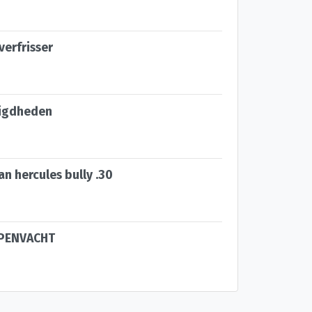
verfrisser
igdheden
n hercules bully .30
PENVACHT