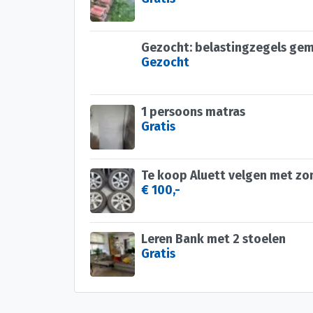
Gezocht: belastingzegels ge
Gezocht
1 persoons matras
Gratis
Te koop Aluett velgen met z
€ 100,-
Leren Bank met 2 stoelen
Gratis