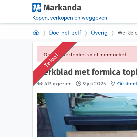
Markanda
Kopen, verkopen en weggeven
Doe-het-zelf
Overig
Werkbla
Deze advertentie is niet meer actief.
Te laat
Werkblad met formica top
413 x gezien
9 juli 2025
Oirsbee