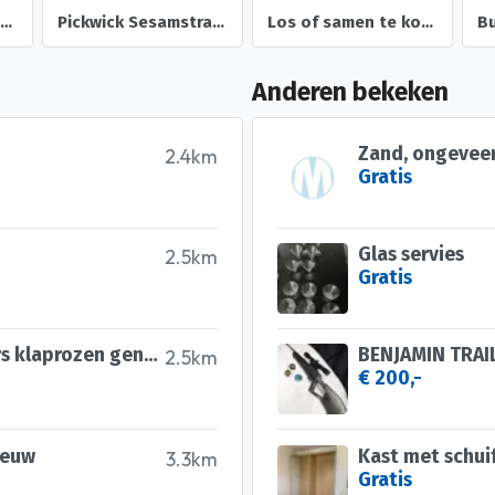
Koekblik Jamin doorkijk deksel trommel koek
Pickwick Sesamstraat Koekblik met reliëf deksel
Los of samen te koop : 22 blikken trommels bussen oud nieuw
Anderen bekeken
Zand, ongeveer
2.4km
Gratis
Glas servies
2.5km
Gratis
Schilderij, door de kunstenaars klaprozen genoemd!
BENJAMIN TRAI
2.5km
€ 200,-
ieuw
Kast met schui
3.3km
Gratis