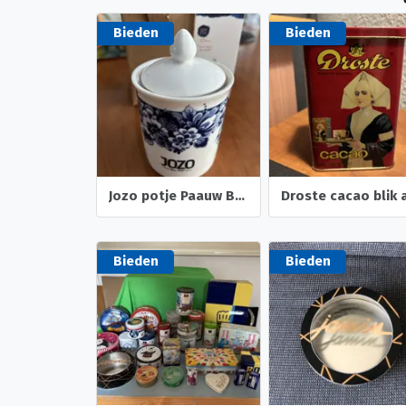
Bieden
Bieden
Jozo potje Paauw Blauw Heinen Delfts aardewerk porseleinlook
Bieden
Bieden