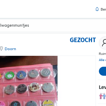
Ber
lwagenmuntjes
GEZOCHT
Doorn
Ruim
Alle
Le