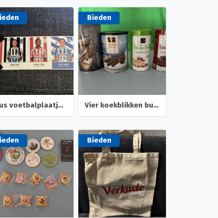
ieden
Bieden
Plus voetbalplaatjes 168 263 248 voetbal Plaatjes
Vier koekblikken busmodel verschillende merken wafer wafel
ieden
Bieden