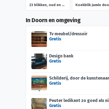
23 blikken, oud en nieuw, bus en blik, diverse soorten, loss
In Doorn en omgeving
Tv meubel/dressoir
Gratis
Design bank
Gratis
Gratis
Peuter ledikant zo goed als n
Gratis