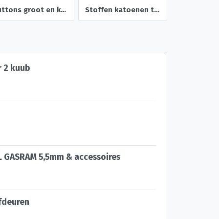
Buttons groot en klein, diverse , 2 cm tm 7,5 cm doorsnee
Stoffen katoenen tas Verkade Sultana 2 zijden logo bedrukt
 2 kuub
L GASRAM 5,5mm & accessoires
fdeuren