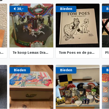
€ 30,-
Bieden
B
Droste cacao blik afm. 8,5 x 13,5 x 5,5 cm
Te koop Lemax Draaimolen
Tom Poes en de pasmunt ( Ollie B. Bommel ) Marten Toonder
Bieden
Bieden
B