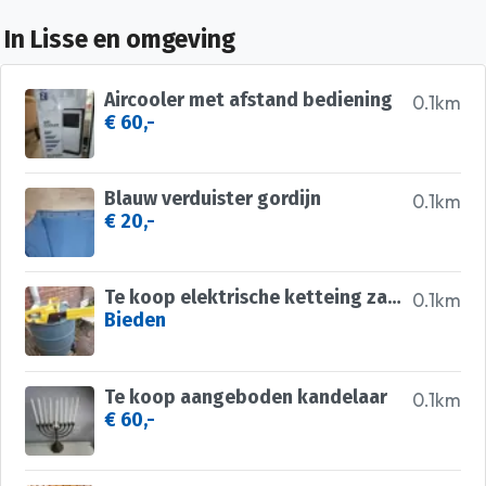
In Lisse en omgeving
Aircooler met afstand bediening
0.1km
€ 60,-
Blauw verduister gordijn
0.1km
€ 20,-
Te koop elektrische ketteing zaag
0.1km
Bieden
Te koop aangeboden kandelaar
0.1km
€ 60,-