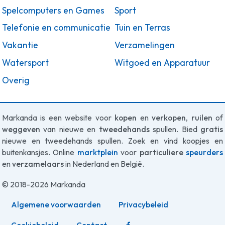
Spelcomputers en Games
Sport
Telefonie en communicatie
Tuin en Terras
Vakantie
Verzamelingen
Watersport
Witgoed en Apparatuur
Overig
Markanda is een website voor
kopen
en
verkopen
,
ruilen
of
weggeven
van nieuwe en
tweedehands
spullen. Bied
gratis
nieuwe en tweedehands spullen. Zoek en vind koopjes en
buitenkansjes. Online
marktplein
voor
particuliere
speurders
en
verzamelaars
in Nederland en België.
© 2018-2026 Markanda
Algemene voorwaarden
Privacybeleid