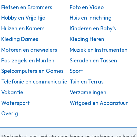
Fietsen en Brommers
Foto en Video
Hobby en Vrije tijd
Huis en Inrichting
Huizen en Kamers
Kinderen en Baby's
Kleding Dames
Kleding Heren
Motoren en driewielers
Muziek en Instrumenten
Postzegels en Munten
Sieraden en Tassen
Spelcomputers en Games
Sport
Telefonie en communicatie
Tuin en Terras
Vakantie
Verzamelingen
Watersport
Witgoed en Apparatuur
Overig
Markanda is een website voor
kopen
en
verkopen
,
ruilen
of