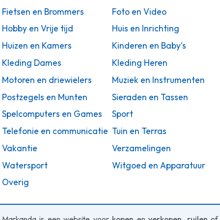
Fietsen en Brommers
Foto en Video
Hobby en Vrije tijd
Huis en Inrichting
Huizen en Kamers
Kinderen en Baby's
Kleding Dames
Kleding Heren
Motoren en driewielers
Muziek en Instrumenten
Postzegels en Munten
Sieraden en Tassen
Spelcomputers en Games
Sport
Telefonie en communicatie
Tuin en Terras
Vakantie
Verzamelingen
Watersport
Witgoed en Apparatuur
Overig
Markanda is een website voor
kopen
en
verkopen
,
ruilen
of