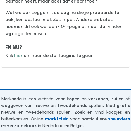
bestaan heeft, maar doet dat er echt toe?
Wat we ook zeggen.... de pagina die je probeerde te
bekijken bestaat niet. Zo simpel. Andere websites
noemen dit ook wel een 404-pagina, maar dat vinden
wij nogal technisch.
EN NU?
Klik
hier
om naar de startpagina te gaan.
Markanda is een website voor
kopen
en
verkopen
,
ruilen
of
weggeven
van nieuwe en
tweedehands
spullen. Bied
gratis
nieuwe en tweedehands spullen. Zoek en vind koopjes en
buitenkansjes. Online
marktplein
voor
particuliere
speurders
en
verzamelaars
in Nederland en België.