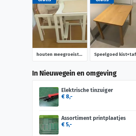
houten meegroeistoel
In Nieuwegein en omgeving
Elektrische tinzuiger
€ 8,-
Assortiment printplaatjes
€ 5,-