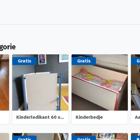
gorie
Gratis
Gratis
G
Kinderledikant 60 x 120
Kinderbedje
A
Gratis
Gratis
B