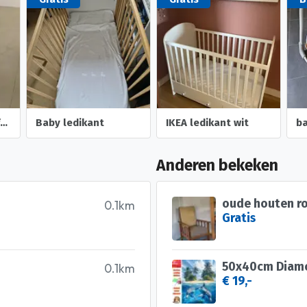
Speelgoed kist+tafeltje
Baby ledikant
IKEA ledikant wit
Anderen bekeken
oude houten r
0.1km
Gratis
0.1km
€ 19,-