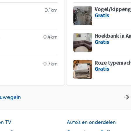
Vogel/kippeng
0.1km
Gratis
Hoekbank in A
0.4km
Gratis
Roze typemach
0.7km
Gratis
euwegein
en TV
Auto's en onderdelen