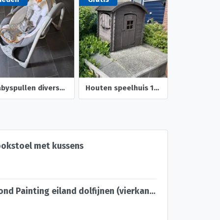
babyspullen diversen
Houten speelhuis 1 x 1,1 x 1,4 mtr
ookstoel met kussens
50x40cm Diamond Painting eiland dolfijnen (vierkant) nr 4