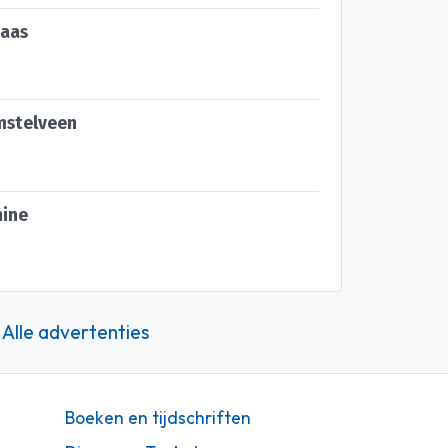
aas
mstelveen
ine
Alle advertenties
Boeken en tijdschriften