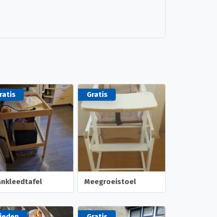
ratis
Gratis
ankleedtafel
Meegroeistoel
ieden
Gratis