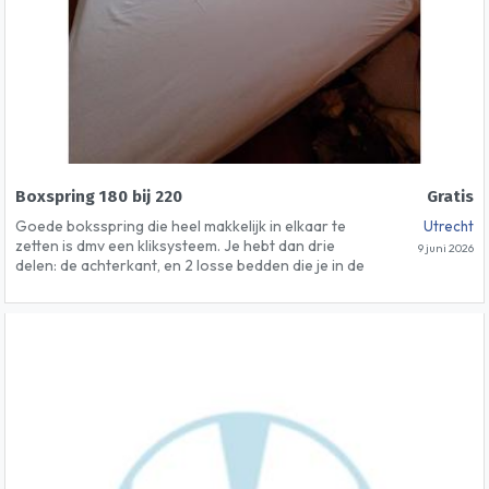
Boxspring 180 bij 220
Gratis
Goede boksspring die heel makkelijk in elkaar te
Utrecht
zetten is dmv een kliksysteem. Je hebt dan drie
9 juni 2026
delen: de achterkant, en 2 losse bedden die je in de
achterkant en in elkaar klikt. Super easy! Ik ga bij
mijn vriend wonen, hij heeft al een bed, dus vandaar
dat ik hem verkoop. Het is een erg fijn en groot bed!
Ophalen in Utrecht. Matras zit in de prijs. Zelf had ik
er een topper op gelegd. Hoogte: 100cm Breedte:
180 cm Lengte: 220 cm