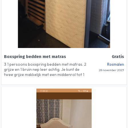
Boxspring bedden met matras
Gratis
3 1 persoons boxxpring bedden met matras. 2
Rosmalen
grijze en 1 bruin nep leer achtig. Je kunt de
28 november 2023
twee grijze makkelijk met een middenrol tot 1
groot 180 bed maken. Zitten wat
beschadigingen op se hoekjes maar met
matras en hoes erom valt t amper op. De
matrassen zijn kort gebruikt voor
gastenkamers maar nog in prima staat.