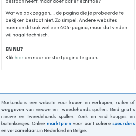
bestaan heeft, maar doet dat er echt toe?
Wat we ook zeggen.... de pagina die je probeerde te
bekijken bestaat niet. Zo simpel. Andere websites
noemen dit ook wel een 404-pagina, maar dat vinden
wij nogal technisch.
EN NU?
Klik
hier
om naar de startpagina te gaan.
Markanda is een website voor
kopen
en
verkopen
,
ruilen
of
weggeven
van nieuwe en
tweedehands
spullen. Bied
gratis
nieuwe en tweedehands spullen. Zoek en vind koopjes en
buitenkansjes. Online
marktplein
voor
particuliere
speurders
en
verzamelaars
in Nederland en België.