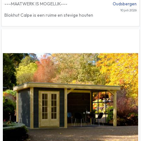
---MAATWERK IS MOGELIJK---
Oudsbergen
10 juli 2026
Blokhut Calpe is een ruime en stevige houten
constructie, perfect voor gebruik als
opslagruimte, hobbyruimte of werkplaats. Met
een buitenmaat van 595 cm bij 500 cm en een
binnenmaat van 575 cm bij 480 cm biedt dit
tuinhuis voldoende ruimte voor diverse
toepassingen. De wanddikte van 44 mm zorgt
voor extra stevigheid en isolatie.
Dit tuinhuis is voorzien van dubbele deuren aan
de voorzijde met glaspartijen van 169 cm bij 190
cm, die zorgen voor gemakkelijke toegang en
een stijlvolle uitstraling. Daarnaast zijn er twee
ramen aan de voorzijde en twee ramen aan de
zijkanten, elk 68 cm bij 145 cm, die zorgen voor
voldoende natuurlijk lichtinval in het interieur. De
dakoversteek aan de voorzijde bedraagt 10 cm,
wat niet alleen esthetisch aantrekkelijk is, maar
ook extra bescherming biedt tegen
weersinvloeden.