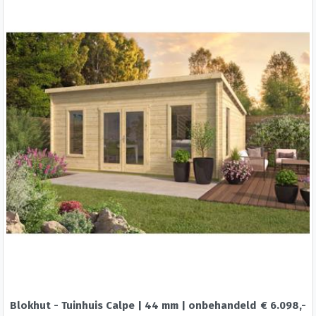
dankzij de vouwdeuren, maar ook een gezellige
overkapping. Geniet van ontspannen
momenten onder het afdak, beschermd tegen
de zon of regen. De lamellenpanelen aan de
rechterkant zorgen voor een stijlvolle
uitstraling en bieden de mogelijkheid om de
omgeving aan te passen naar jouw wensen.
Creëer een ideale plek voor een spelletje of
een drankje, waar comfort en functionaliteit
samenkomen. Investeer in jouw buitenruimte en
geniet van deze oase van rust!
Ook verkrijgbaar in andere afmetingen, deuren,
ramen en tal van opties.
Blokhut - Tuinhuis Calpe | 44 mm | onbehandeld
€ 6.098,-