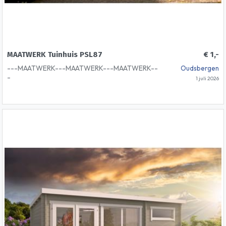
MAATWERK Tuinhuis PSL87
€ 1,-
---MAATWERK---MAATWERK---MAATWERK--
Oudsbergen
-
1 juli 2026
Het tuinhuis PSL87 maakt indruk met zijn
hoogwaardige constructie met het innovatieve
Pro-systeem, gemaakt van Europees larikshout.
Het gebruik van larikshout geeft de structuur
niet alleen een natuurlijke schoonheid. Lariks
staat bekend om weerstand tegen
weersinvloeden en insecten. Dit zorgt voor een
lange levensduur en minimaliseert de
onderhoudsvereisten. De omheinde ruimte is
ideaal als creatieve ruimte, opslagruimte of als
stijlvol toevluchtsoord voor rust en
ontspanning. Het aangrenzende terras kan
worden gebruikt als een gezellige buitenruimte
voor sociale bijeenkomsten, barbecues of
gewoon als een plek om buiten te ontspannen.