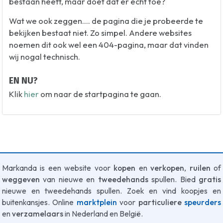
bestaan heeft, maar doet dat er echt toe?
Wat we ook zeggen.... de pagina die je probeerde te
bekijken bestaat niet. Zo simpel. Andere websites
noemen dit ook wel een 404-pagina, maar dat vinden
wij nogal technisch.
EN NU?
Klik
hier
om naar de startpagina te gaan.
Markanda is een website voor
kopen
en
verkopen
,
ruilen
of
weggeven
van nieuwe en
tweedehands
spullen. Bied
gratis
nieuwe en tweedehands spullen. Zoek en vind koopjes en
buitenkansjes. Online
marktplein
voor
particuliere
speurders
en
verzamelaars
in Nederland en België.