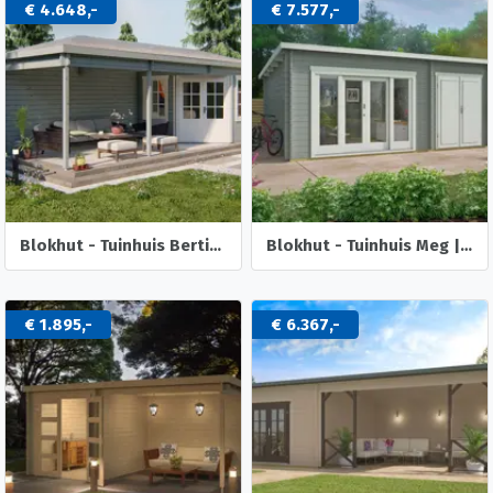
€ 4.648,-
€ 7.577,-
Blokhut - Tuinhuis Bertil | 44 mm | vuren onbehandeld
Blokhut - Tuinhuis Meg | 44 mm | onbehandeld
€ 1.895,-
€ 6.367,-