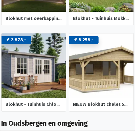
Blokhut met overkapping Helena 472x230 Onbehandeld vuren
Blokhut - Tuinhuis Mokka | 40 mm | vuren onbehandeld
€ 2.878,-
€ 8.258,-
Blokhut - Tuinhuis Chloe | 40 mm | vuren onbehandeld
NIEUW Blokhut chalet 50mm: 5×5+3
In Oudsbergen en omgeving