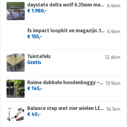
daystate delta wolf 6.35mm met vector optics continental
6.4km
€ 1.980,-
fx impact loopkit en magazijn .177
6.4km
€ 155,-
Tuintafels
12.6km
Gratis
Ruime dubbele hondenbuggy – opvouwbaar en praktisch! 🐾
13.9km
€ 145,-
Balance step met vier wielen LED knipsels
16.1km
€ 40,-