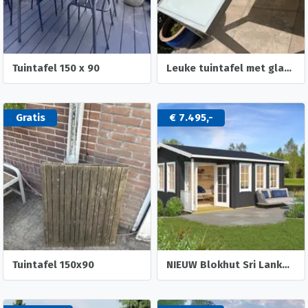
Tuintafel 150 x 90
Leuke tuintafel met glasplaat
Gratis
€ 7.495,-
Tuintafel 150x90
NIEUW Blokhut Sri Lanka 44 Dgp+