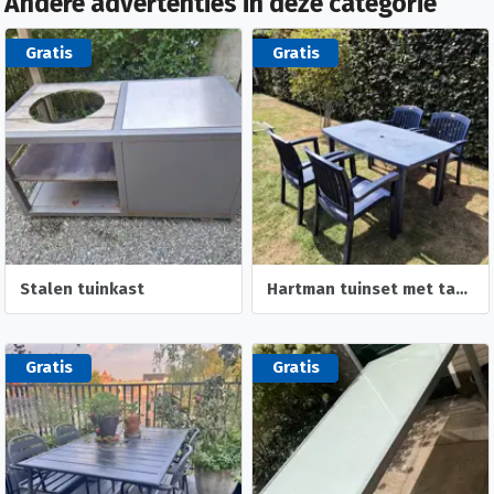
Andere advertenties in deze categorie
Gratis
Gratis
Stalen tuinkast
Hartman tuinset met tafel en 4 stoelen
Gratis
Gratis