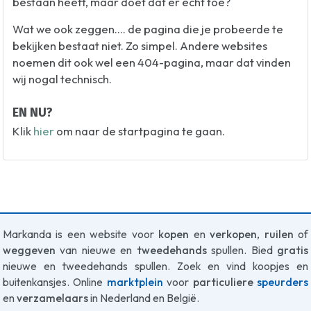
bestaan heeft, maar doet dat er echt toe?
Wat we ook zeggen.... de pagina die je probeerde te
bekijken bestaat niet. Zo simpel. Andere websites
noemen dit ook wel een 404-pagina, maar dat vinden
wij nogal technisch.
EN NU?
Klik
hier
om naar de startpagina te gaan.
Markanda is een website voor
kopen
en
verkopen
,
ruilen
of
weggeven
van nieuwe en
tweedehands
spullen. Bied
gratis
nieuwe en tweedehands spullen. Zoek en vind koopjes en
buitenkansjes. Online
marktplein
voor
particuliere
speurders
en
verzamelaars
in Nederland en België.