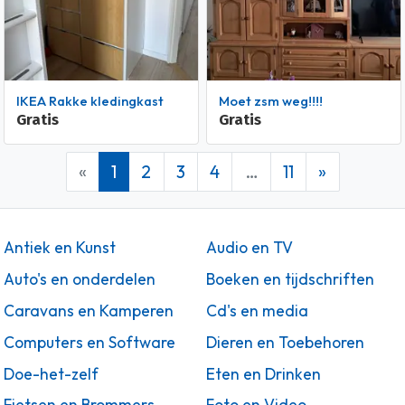
IKEA Rakke kledingkast
Moet zsm weg!!!!
Gratis
Gratis
«
1
2
3
4
…
11
»
Antiek en Kunst
Audio en TV
Auto's en onderdelen
Boeken en tijdschriften
Caravans en Kamperen
Cd's en media
Computers en Software
Dieren en Toebehoren
Doe-het-zelf
Eten en Drinken