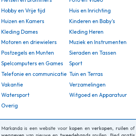
Fietsen en Brommers
Foto en Video
Hobby en Vrije tijd
Huis en Inrichting
Huizen en Kamers
Kinderen en Baby's
Kleding Dames
Kleding Heren
Motoren en driewielers
Muziek en Instrumenten
Postzegels en Munten
Sieraden en Tassen
Spelcomputers en Games
Sport
Telefonie en communicatie
Tuin en Terras
Vakantie
Verzamelingen
Watersport
Witgoed en Apparatuur
Overig
Markanda is een website voor
kopen
en
verkopen
,
ruilen
of
weggeven
van nieuwe en
tweedehands
spullen. Bied
gratis