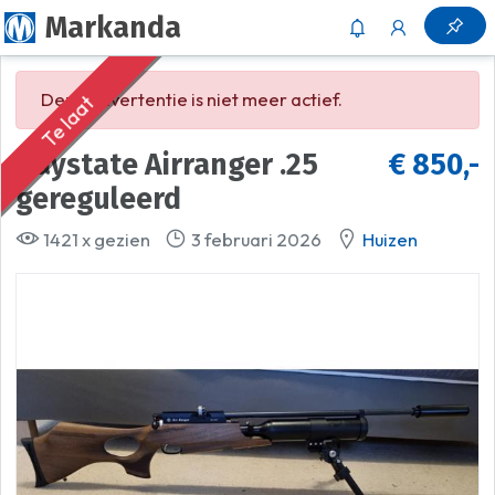
Markanda
Deze advertentie is niet meer actief.
Te laat
Daystate Airranger .25
€ 850,-
gereguleerd
1421 x gezien
3 februari 2026
Huizen