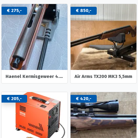
€ 275,-
€ 850,-
Haenel Kermisgeweer 4.4mm rond
Air Arms TX200 MK3 5,5mm
€ 205,-
€ 420,-