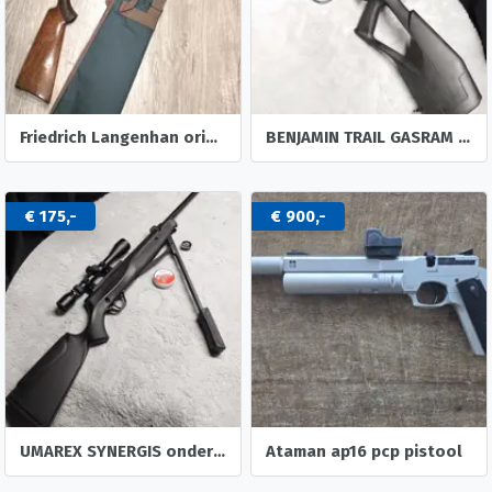
Friedrich Langenhan original V luchtbuks.
BENJAMIN TRAIL GASRAM 5,5mm & accessoires
€ 175,-
€ 900,-
UMAREX SYNERGIS onderspanner 12-schots repeater 4,5mm &acc.
Ataman ap16 pcp pistool