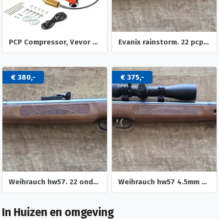
PCP Compressor, Vevor 800W - dubbele cilinder - 310 bar.
Evanix rainstorm. 22 pcp luchtgeweer
€ 380,-
€ 375,-
Weihrauch hw57. 22 onderspanner luchtbuks
Weihrauch hw57 4.5mm onderspanner luchtbuks
In Huizen en omgeving