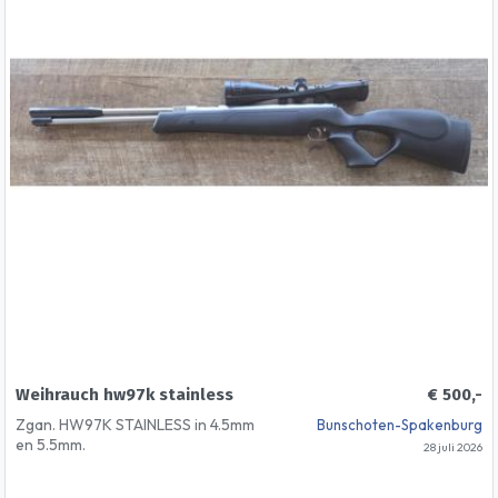
Weihrauch hw97k stainless
€ 500,-
Zgan. HW97K STAINLESS in 4.5mm
Bunschoten-Spakenburg
en 5.5mm.
28 juli 2026
Geef bij een reactie even aan welk