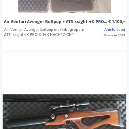
Air Venturi Avenger Bullpup + ATN xsight 4K PRO 3-14X
€ 1.100,-
Air Venturi Avenger Bullpup met inbegrepen:-
Amstelveen
ATN xsight 4K PRO 3-14X NACHTZICHT
29 oktober 2023
Alleen de ATN xsight is al 1000 euro
nieuwwaarde!!
ABL1000 Rangefinder-Demper-Kogels-2x
maurauder magazijns-NUPROL professional
suitcaseIk ben te bereiken