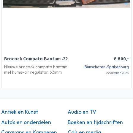
Brocock Compato Bantam .22
€ 800,-
Nieuwe brocock compato bantam
Bunschoten-Spakenburg
met huma-air regulator. 5.5mm
22 oktober 2023
Optioneel: koffer, richtkijker, vulset,
persluchtfles
Antiek en Kunst
Audio en TV
Auto's en onderdelen
Boeken en tijdschriften
Caravans en Kamperen
Cd's en media