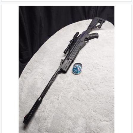
kaliber je wil.
Optioneel Hawke airmax 4-12×40
richtkijker. Winkelprijs 299,- nu
200,-