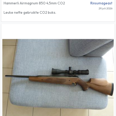
Hammerli Airmagnum 850 4,5mm CO2
Rinsumageast
29 juli 2026
Leuke nette gebruikte CO2 buks.
Werkt op 88grams patronen, waar je veel
schoten uit kan halen.
Compleet met keep, korrel richtmiddel en 2x
Magazijn.
Vraagprijs 190 euro inclusief verzendkosten
binnen Nederland.
Zie ook mijn andere advertenties voor
luchtbuksen en schietsport.
Diverse modellen te koop, wegens inkrimpen
verzameling mogen deze weg.
Met vriendelijke groet, Peter