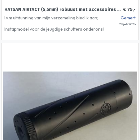
HATSAN AIRTACT (5,5mm) robuust met accessoires 30 Jouler!!
€ 75,-
I.v.m uitdunning van mijn verzameling bied ik aan;
Gemert
28 juli 2026
Instapmodel voor de jeugdige schutters onderons!
HATSAN AIRTACT knikloop luchtgeweer
Made in Turkije
Synthetische kolf (lichtgewicht)
.22 Pellet Cal (5,5mm)
30 Jouler!
Richtkijker 4x20
Geïntrigeerde geluidsdemper
Blikje pellets inbegrepen
Automatische veiligheidsvergrendeling boven
trekkergroep (zie foto's)