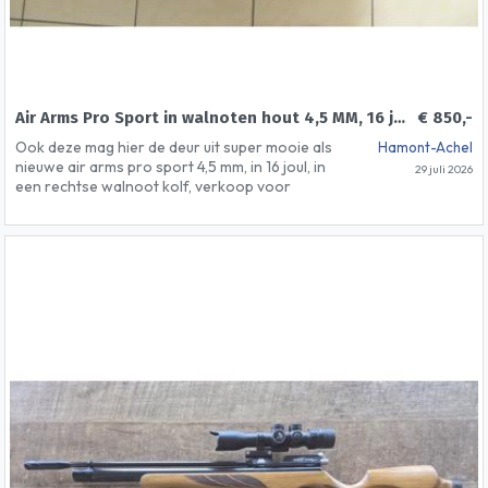
Air Arms Pro Sport in walnoten hout 4,5 MM, 16 joul
€ 850,-
Ook deze mag hier de deur uit super mooie als
Hamont-Achel
nieuwe air arms pro sport 4,5 mm, in 16 joul, in
29 juli 2026
een rechtse walnoot kolf, verkoop voor
aankoop pcp.
de kijker zit NIET in de verkoop mounts wel en
half blikje loodjes
verkoop prijs zonder kijker 850 euro, winkel
prijs 1200 euro
enkel + 18 jaar , geen verzending, geen ruil,
afhalen bij mij thuis te 3930 achel belgie amer
5 km van valkenswaard en 15 km van
eindhoven met cach betaling. verder info gsm
0477500969