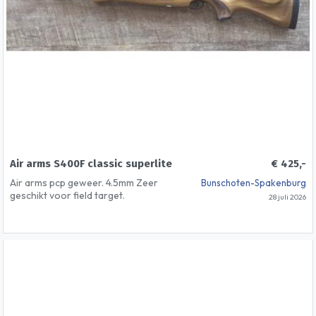
Air arms S400F classic superlite
€ 425,-
Air arms pcp geweer. 4.5mm Zeer
Bunschoten-Spakenburg
geschikt voor field target.
28 juli 2026
Optioneel en ook los te koop: MTC
viper connect 3-12×32 Winkelprijs
365 nu 200 euro