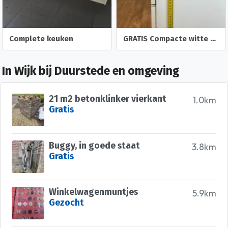
Complete keuken
GRATIS Compacte witte keuken met RVS blad en spoelbak
In Wijk bij Duurstede en omgeving
21 m2 betonklinker vierkant
1.0km
Gratis
Buggy, in goede staat
3.8km
Gratis
Winkelwagenmuntjes
5.9km
Gezocht